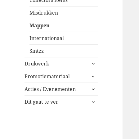
Collectors Items
Misdrukken
Mappen
Internationaal
Sintzz
expand
Drukwerk
child
expand
menu
Promotiemateriaal
child
expand
menu
Acties / Evenementen
child
expand
menu
Dit gaat te ver
child
menu