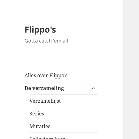
Flippo's
Gotta catch 'em all
Alles over Flippo’s
expand
De verzameling
child
menu
Verzamellijst
Series
Mutaties